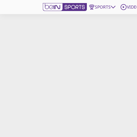
SPORTS
VIDE
beIN SPORTS CONNECT
Edition
France
Replays
Podcasts
En Direct
Gérer les notifications
Contactez nous
Grille TV
beINSPIRED
CGU
Mentions légales