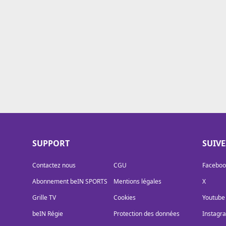
Cookies
Protection des données
Paramétrer mon consentement
SUPPORT
SUIV
Contactez nous
CGU
Faceboo
Abonnement beIN SPORTS
Mentions légales
X
Grille TV
Cookies
Youtube
beIN Régie
Protection des données
Instagr