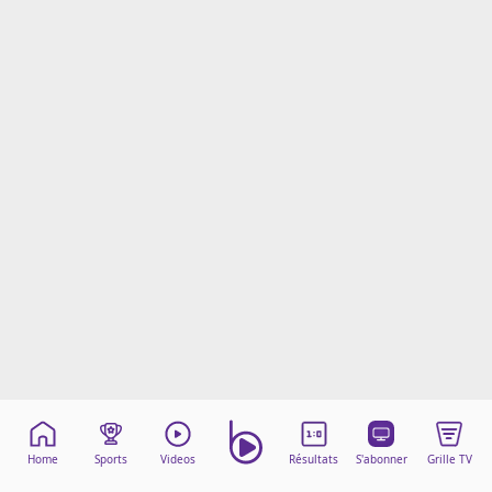
Mentions légales
Cookies
Protection des données
Paramétrer mon consentement
Home
Sports
Videos
Résultats
S'abonner
Grille TV