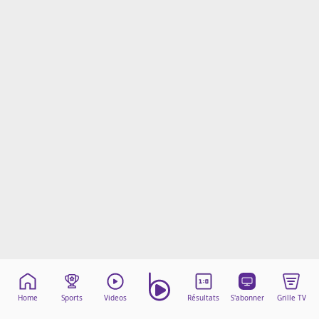
Mentions légales
Cookies
Protection des données
Paramétrer mon consentement
Home
Sports
Videos
Résultats
S'abonner
Grille TV