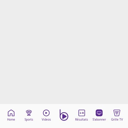
Mentions légales
Cookies
Protection des données
Paramétrer mon consentement
Home
Sports
Videos
Résultats
S'abonner
Grille TV