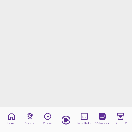
Mentions légales
Cookies
Protection des données
Paramétrer mon consentement
Home
Sports
Videos
Résultats
S'abonner
Grille TV