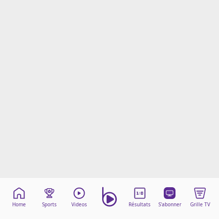
Mentions légales
Cookies
Protection des données
Paramétrer mon consentement
Home
Sports
Videos
Résultats
S'abonner
Grille TV