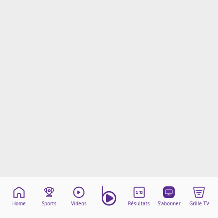
Mentions légales
Cookies
Protection des données
Paramétrer mon consentement
Home
Sports
Videos
Résultats
S'abonner
Grille TV