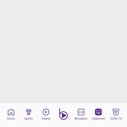
Mentions légales
Cookies
Protection des données
Paramétrer mon consentement
Home
Sports
Videos
Résultats
S'abonner
Grille TV