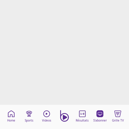
Mentions légales
Cookies
Protection des données
Paramétrer mon consentement
Home
Sports
Videos
Résultats
S'abonner
Grille TV