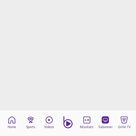
Mentions légales
Cookies
Protection des données
Paramétrer mon consentement
Home
Sports
Videos
Résultats
S'abonner
Grille TV