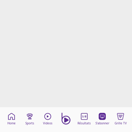
Mentions légales
Cookies
Protection des données
Paramétrer mon consentement
Home
Sports
Videos
Résultats
S'abonner
Grille TV