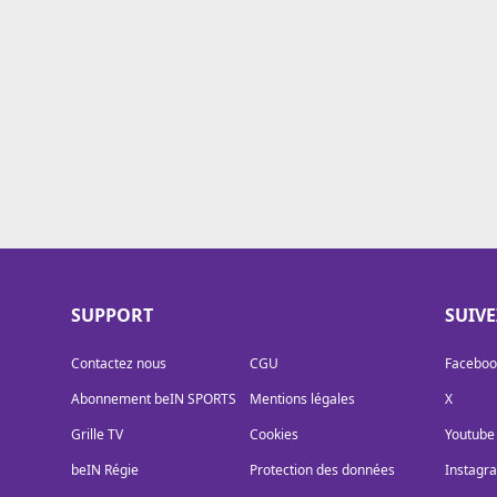
Cookies
Protection des données
Paramétrer mon consentement
SUPPORT
SUIV
Contactez nous
CGU
Faceboo
Abonnement beIN SPORTS
Mentions légales
X
Grille TV
Cookies
Youtube
beIN Régie
Protection des données
Instagr