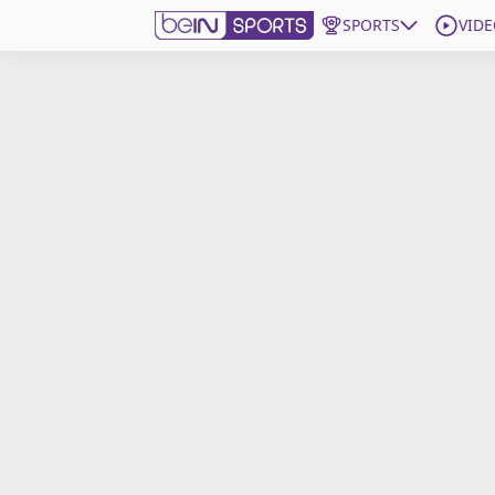
SPORTS
VIDE
beIN SPORTS CONNECT
Edition
France
Replays
Podcasts
En Direct
Gérer les notifications
Contactez nous
Grille TV
beINSPIRED
CGU
Mentions légales