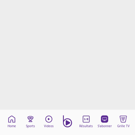
Mentions légales
Cookies
Protection des données
Paramétrer mon consentement
Home
Sports
Videos
Résultats
S'abonner
Grille TV