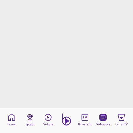
Mentions légales
Cookies
Protection des données
Paramétrer mon consentement
Home
Sports
Videos
Résultats
S'abonner
Grille TV