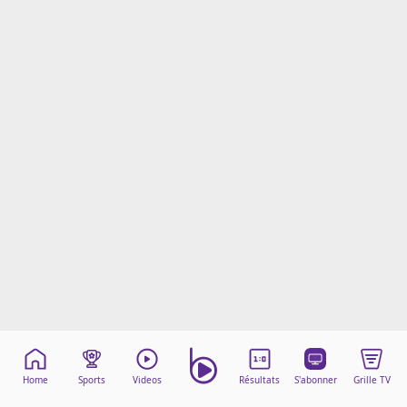
Mentions légales
Cookies
Protection des données
Paramétrer mon consentement
Home
Sports
Videos
Résultats
S'abonner
Grille TV