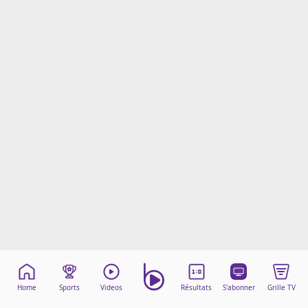
Mentions légales
Cookies
Protection des données
Paramétrer mon consentement
Home
Sports
Videos
Résultats
S'abonner
Grille TV