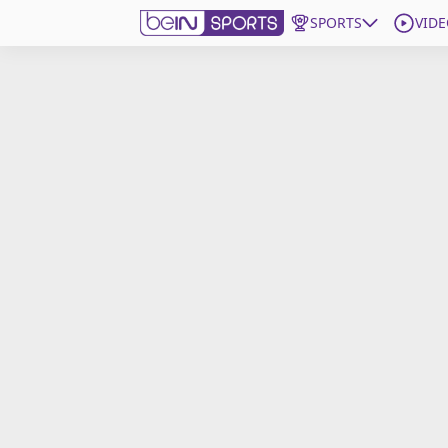
SPORTS
VIDE
beIN SPORTS CONNECT
Edition
France
Replays
Podcasts
En Direct
Gérer les notifications
Contactez nous
Grille TV
beINSPIRED
CGU
Mentions légales