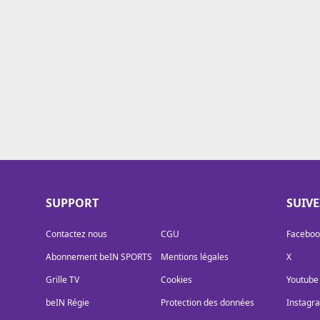
Cookies
Protection des données
Paramétrer mon consentement
SUPPORT
SUIV
Contactez nous
CGU
Faceboo
Abonnement beIN SPORTS
Mentions légales
X
Grille TV
Cookies
Youtube
beIN Régie
Protection des données
Instagr