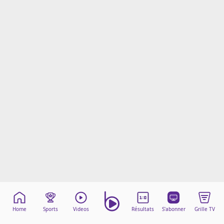
Mentions légales
Cookies
Protection des données
Paramétrer mon consentement
Home
Sports
Videos
Résultats
S'abonner
Grille TV