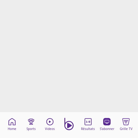
Mentions légales
Cookies
Protection des données
Paramétrer mon consentement
Home
Sports
Videos
Résultats
S'abonner
Grille TV