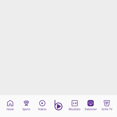
Mentions légales
Cookies
Protection des données
Paramétrer mon consentement
Home
Sports
Videos
Résultats
S'abonner
Grille TV