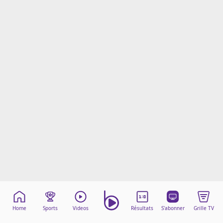
Mentions légales
Cookies
Protection des données
Paramétrer mon consentement
Home
Sports
Videos
Résultats
S'abonner
Grille TV