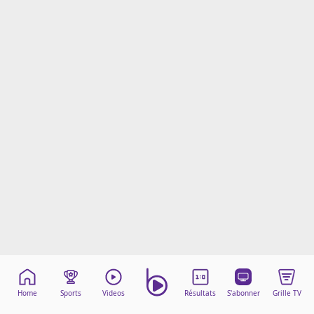
Mentions légales
Cookies
Protection des données
Paramétrer mon consentement
Home
Sports
Videos
Résultats
S'abonner
Grille TV