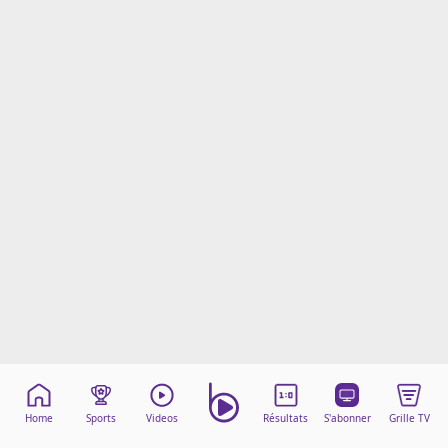
Mentions légales
Cookies
Protection des données
Paramétrer mon consentement
Home
Sports
Videos
Résultats
S'abonner
Grille TV