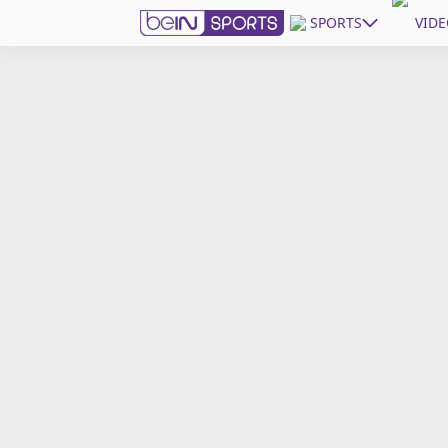
SPORTS
VIDE
beIN SPORTS CONNECT
Edition
France
Replays
Podcasts
En Direct
Gérer les notifications
Contactez nous
Grille TV
beINSPIRED
CGU
Mentions légales