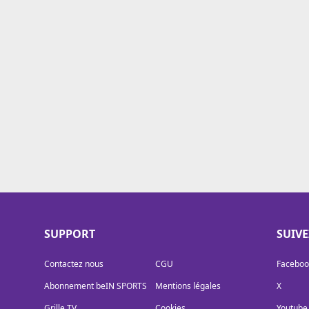
Cookies
Protection des données
Paramétrer mon consentement
SUPPORT
SUIV
Contactez nous
CGU
Faceboo
Abonnement beIN SPORTS
Mentions légales
X
Grille TV
Cookies
Youtube