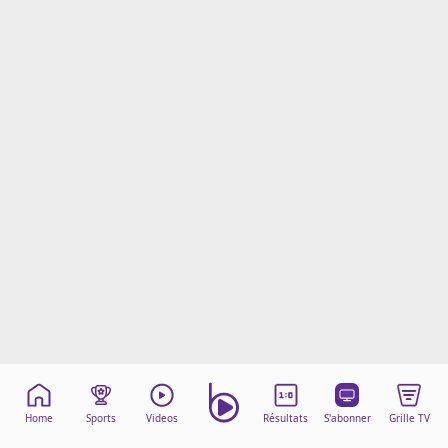
Mentions légales
Cookies
Protection des données
Paramétrer mon consentement
Home
Sports
Videos
Résultats
S'abonner
Grille TV