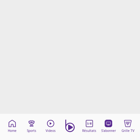
Mentions légales
Cookies
Protection des données
Paramétrer mon consentement
Home
Sports
Videos
Résultats
S'abonner
Grille TV