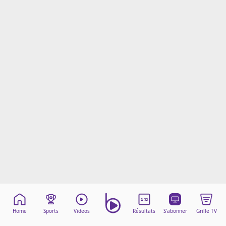
Mentions légales
Cookies
Protection des données
Paramétrer mon consentement
Home
Sports
Videos
Résultats
S'abonner
Grille TV