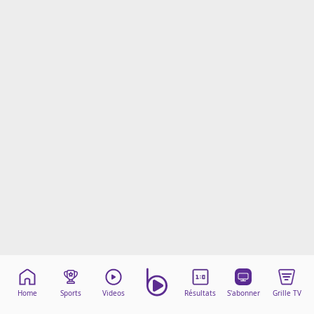
Mentions légales
Cookies
Protection des données
Paramétrer mon consentement
Home
Sports
Videos
Résultats
S'abonner
Grille TV