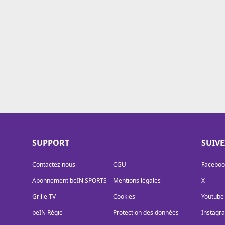
Cookies
Protection des données
Paramétrer mon consentement
SUPPORT
SUIV
Contactez nous
CGU
Faceboo
Abonnement beIN SPORTS
Mentions légales
X
Grille TV
Cookies
Youtube
beIN Régie
Protection des données
Instagr