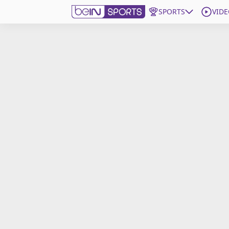
SPORTS
VIDE
beIN SPORTS CONNECT
Edition
France
Replays
Podcasts
En Direct
Gérer les notifications
Contactez nous
Grille TV
beINSPIRED
CGU
Mentions légales