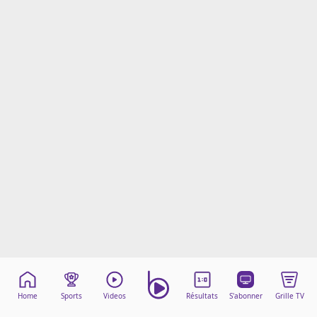
Mentions légales
Cookies
Protection des données
Paramétrer mon consentement
Home
Sports
Videos
Résultats
S'abonner
Grille TV