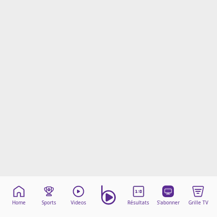
Mentions légales
Cookies
Protection des données
Paramétrer mon consentement
Home
Sports
Videos
Résultats
S'abonner
Grille TV