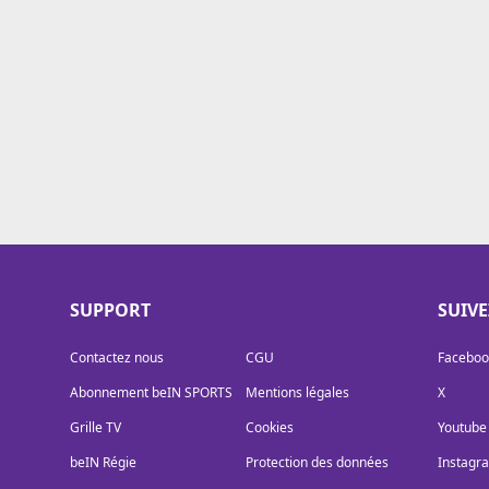
Cookies
Protection des données
Paramétrer mon consentement
SUPPORT
SUIV
Contactez nous
CGU
Faceboo
Abonnement beIN SPORTS
Mentions légales
X
Grille TV
Cookies
Youtube
beIN Régie
Protection des données
Instagr