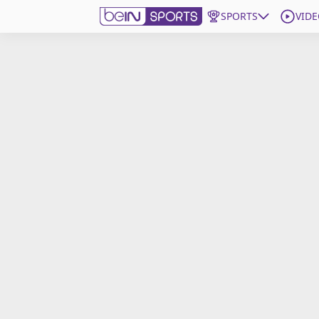
SPORTS
VIDE
beIN SPORTS CONNECT
Edition
France
Replays
Podcasts
En Direct
Gérer les notifications
Contactez nous
Grille TV
beINSPIRED
CGU
Mentions légales