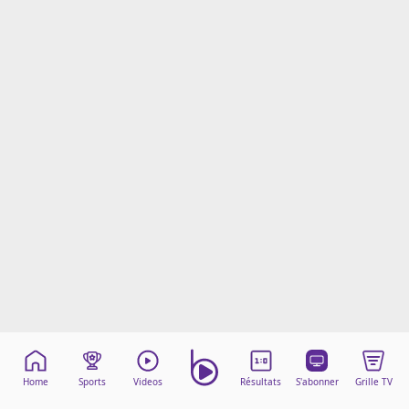
Mentions légales
Cookies
Protection des données
Paramétrer mon consentement
Home
Sports
Videos
Résultats
S'abonner
Grille TV