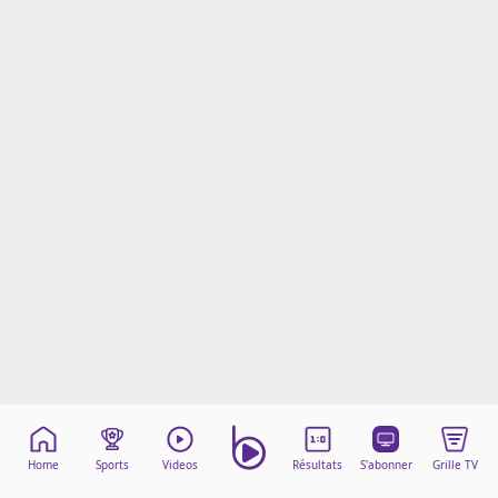
Mentions légales
Cookies
Protection des données
Paramétrer mon consentement
Home
Sports
Videos
Résultats
S'abonner
Grille TV