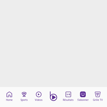
Mentions légales
Cookies
Protection des données
Paramétrer mon consentement
Home
Sports
Videos
Résultats
S'abonner
Grille TV