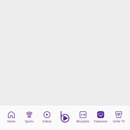
Mentions légales
Cookies
Protection des données
Paramétrer mon consentement
Home
Sports
Videos
Résultats
S'abonner
Grille TV