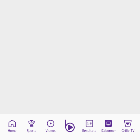
Mentions légales
Cookies
Protection des données
Paramétrer mon consentement
Home
Sports
Videos
Résultats
S'abonner
Grille TV