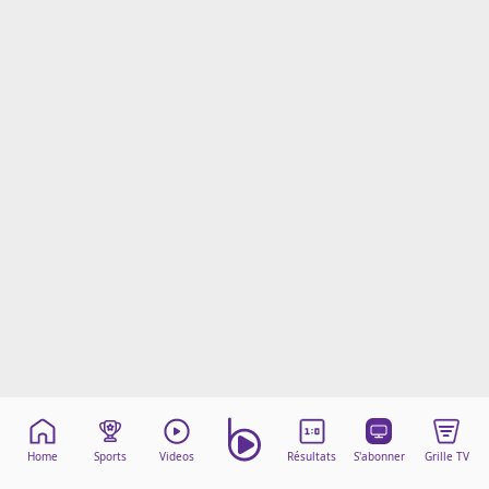
Mentions légales
Cookies
Protection des données
Paramétrer mon consentement
Home
Sports
Videos
Résultats
S'abonner
Grille TV