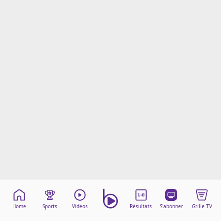
Mentions légales
Cookies
Protection des données
Paramétrer mon consentement
Home
Sports
Videos
Résultats
S'abonner
Grille TV