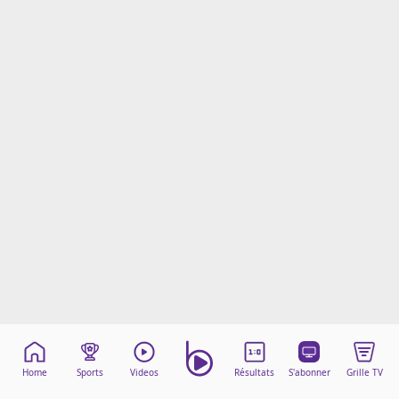
Mentions légales
Cookies
Protection des données
Paramétrer mon consentement
Home
Sports
Videos
Résultats
S'abonner
Grille TV