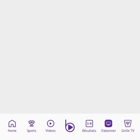
Mentions légales
Cookies
Protection des données
Paramétrer mon consentement
Home
Sports
Videos
Résultats
S'abonner
Grille TV