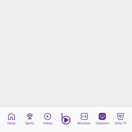
Mentions légales
Cookies
Protection des données
Paramétrer mon consentement
Home
Sports
Videos
Résultats
S'abonner
Grille TV