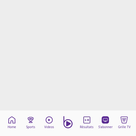
Mentions légales
Cookies
Protection des données
Paramétrer mon consentement
Home
Sports
Videos
Résultats
S'abonner
Grille TV