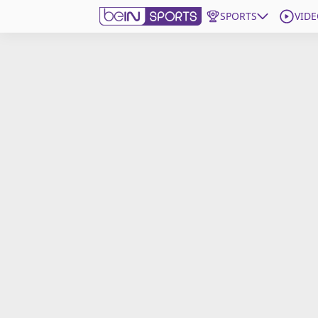
SPORTS
VIDE
beIN SPORTS CONNECT
Edition
France
Replays
Podcasts
En Direct
Gérer les notifications
Contactez nous
Grille TV
beINSPIRED
CGU
Mentions légales