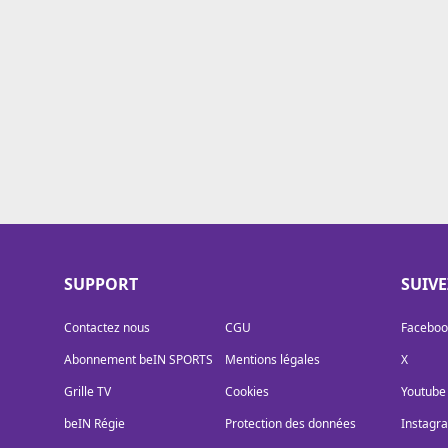
Cookies
Protection des données
Paramétrer mon consentement
SUPPORT
SUIV
Contactez nous
CGU
Faceboo
Abonnement beIN SPORTS
Mentions légales
X
Grille TV
Cookies
Youtube
beIN Régie
Protection des données
Instagr