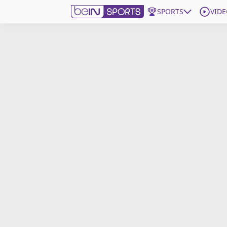
SPORTS
VIDE
beIN SPORTS CONNECT
Edition
France
Replays
Podcasts
En Direct
Gérer les notifications
Contactez nous
Grille TV
beINSPIRED
CGU
Mentions légales