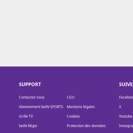
Cookies
Protection des données
Paramétrer mon consentement
SUPPORT
SUIV
Contactez nous
CGU
Faceboo
Abonnement beIN SPORTS
Mentions légales
X
Grille TV
Cookies
Youtube
beIN Régie
Protection des données
Instagr