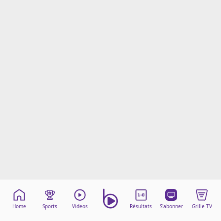
Mentions légales
Cookies
Protection des données
Paramétrer mon consentement
Home
Sports
Videos
Résultats
S'abonner
Grille TV