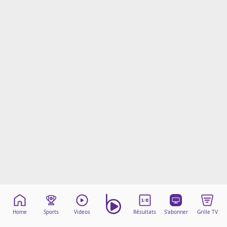
Mentions légales
Cookies
Protection des données
Paramétrer mon consentement
Home
Sports
Videos
Résultats
S'abonner
Grille TV