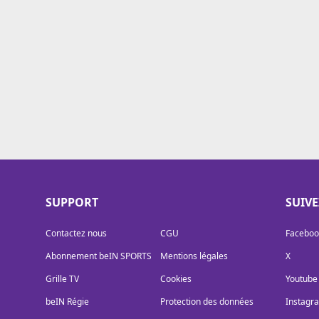
Cookies
Protection des données
Paramétrer mon consentement
SUPPORT
SUIV
Contactez nous
CGU
Faceboo
Abonnement beIN SPORTS
Mentions légales
X
Grille TV
Cookies
Youtube
beIN Régie
Protection des données
Instagr