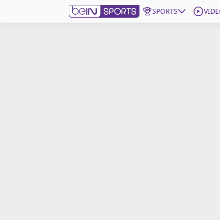
SPORTS
VIDE
beIN SPORTS CONNECT
Edition
France
Replays
Podcasts
En Direct
Gérer les notifications
Contactez nous
Grille TV
beINSPIRED
CGU
Mentions légales