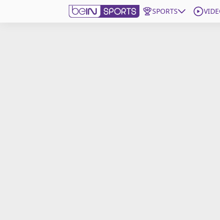
SPORTS
VIDE
beIN SPORTS CONNECT
Edition
France
Replays
Podcasts
En Direct
Gérer les notifications
Contactez nous
Grille TV
beINSPIRED
CGU
Mentions légales