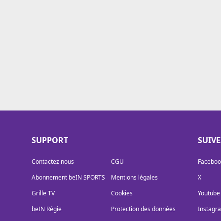
Cookies
Protection des données
Paramétrer mon consentement
SUPPORT
SUIV
Contactez nous
CGU
Faceboo
Abonnement beIN SPORTS
Mentions légales
X
Grille TV
Cookies
Youtube
beIN Régie
Protection des données
Instagr