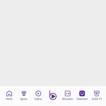
Mentions légales
Cookies
Protection des données
Paramétrer mon consentement
Home
Sports
Videos
Résultats
S'abonner
Grille TV